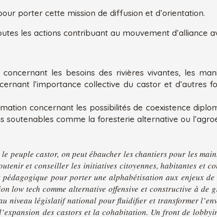
ur porter cette mission de diffusion et d’orientation.
toutes les actions contribuant au mouvement d’alliance a
 concernant les besoins des rivières vivantes, les mani
ncernant l’importance collective du castor et d’autres 
rmation concernant les possibilités de coexistence diplom
s soutenables comme la foresterie alternative ou l’agroé
e peuple castor, on peut ébaucher les chantiers pour les mains d
utenir et conseiller les initiatives citoyennes, habitantes et c
nt pédagogique pour porter une alphabétisation aux enjeux de l
ion low tech comme alternative offensive et constructive à de gr
u niveau législatif national pour fluidifier et transformer l’e
l’expansion des castors et la cohabitation. Un front de lobbyi