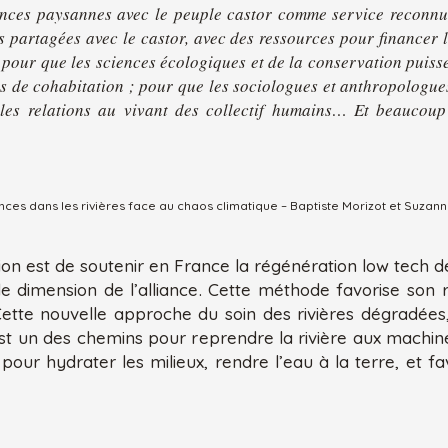
iances paysannes avec le peuple castor comme service reconnu,
s partagées avec le castor, avec des ressources pour financer 
pour que les sciences écologiques et de la conservation puissen
mes de cohabitation ; pour que les sociologues et anthropologue
r les relations au vivant des collectif humains… Et beaucou
iances dans les rivières face au chaos climatique – Baptiste Morizot et Suzan
tion est de soutenir en France la régénération low tech 
de dimension de l’alliance. Cette méthode favorise son r
. Cette nouvelle approche du soin des rivières dégradées
t un des chemins pour reprendre la rivière aux machines,
our hydrater les milieux, rendre l’eau à la terre, et fav