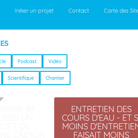
Initier un projet
Contact
Carte des Sit
CES
cle
Podcast
Vidéo
Scientifique
Chantier
NAIRE #4
ENTRETIEN DES
LISER UN
COURS D'EAU - ET S
OJET DE
MOINS D'ENTRETIE
NE CASTOR
FAISAIT MOINS