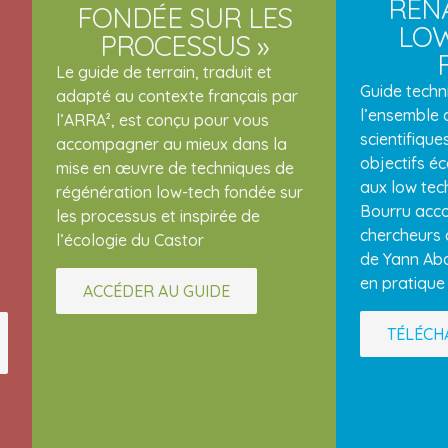
REN
FONDÉE SUR LES
LOW
PROCESSUS »
Le guide de terrain, traduit et
Guide techn
adapté au contexte français par
l’ensemble 
l’ARRA², est conçu pour vous
scientifique
accompagner au mieux dans la
objectifs é
mise en œuvre de techniques de
aux low tec
régénération low-tech fondée sur
Bourru acc
les processus et inspirée de
chercheurs 
l’écologie du Castor
de Yann Abd
t
en pratique
ACCÉDER AU GUIDE
TÉLÉCH