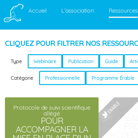
Accueil
L’association
Ressources
CLIQUEZ POUR FILTRER NOS RESSOUR
Type
Webinaire
Publication
Guide
Arti
Catégorie
Professionnelle
Programme Érable
WEBI
Protocole de suivi scientifique
allégé
RÉA
POUR
PR
ACCOMPAGNER LA
MÉDECI
MISE EN PLACE D'UN