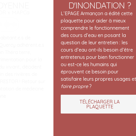
TOYENNE
D'INONDATION ?
R⁩ x MAPCa
L’EPAGE Armançon a édité cette
plaquette pour aider à mieux
comprendre le fonctionnement
des cours d’eau en posant la
abitant.e.s de
question de leur entretien : les
Quercy adhérent.e.s
cours d’eau ont-ils besoin d’être
on Théra terre,
entretenus pour bien fonctionner
rimentation pour la
ou est-ce les humains qui
du vivant, décident
éprouvent ce besoin pour
n des rivières de
satisfaire leurs propres usages e
e. RESTOR ! Retour sur
faire propre
?
tation de médecine
nne
TÉLÉCHARGER LA
PLAQUETTE