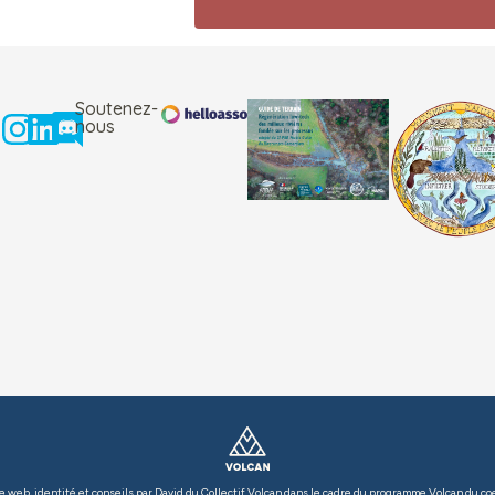
Soutenez-
nous
e web, identité et conseils par David du Collectif Volcan dans le cadre du programme
Volcan du co