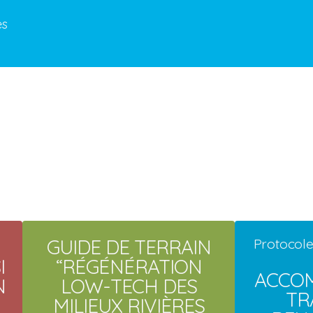
es
GUIDE DE TERRAIN
Protocole 
I
“RÉGÉNÉRATION
ACCOM
N
LOW-TECH DES
TR
MILIEUX RIVIÈRES