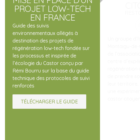
CI
PROJET LOW-TECH
RESTO
EN FRANCE
Guide des suivis
environnementaux allégés à
Un groupe d’h
destination des projets de
Montaigu-de-
régénération low-tech fondée sur
de l’associati
les processus et inspirée de
centre d’expé
l’écologie du Castor conçu par
régénération 
Rémi Bourru sur la base du guide
de prendre soi
technique des protocoles de suivi
leur territoir
renforcés
une expérimen
castor citoye
TÉLÉCHARGER LE GUIDE